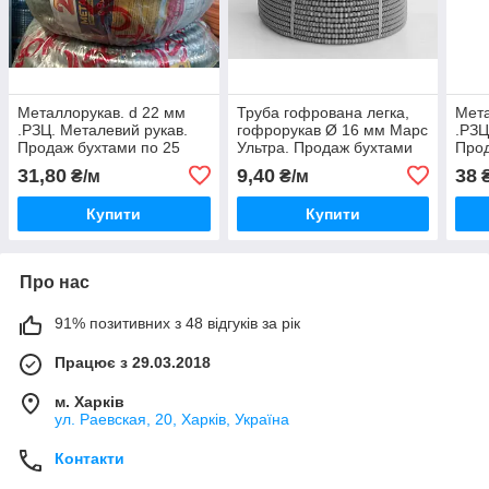
Металлорукав. d 22 мм
Труба гофрована легка,
Мета
.РЗЦ. Металевий рукав.
гофрорукав Ø 16 мм Марс
.РЗЦ
Продаж бухтами по 25
Ультра. Продаж бухтами
Прод
метрів
по 25, 50, 100 метрів
метр
31,80
9,40
38
₴/м
₴/м
₴
Купити
Купити
Про нас
91% позитивних з 48 відгуків за рік
Працює з 29.03.2018
м. Харків
ул. Раевская, 20, Харків, Україна
Контакти