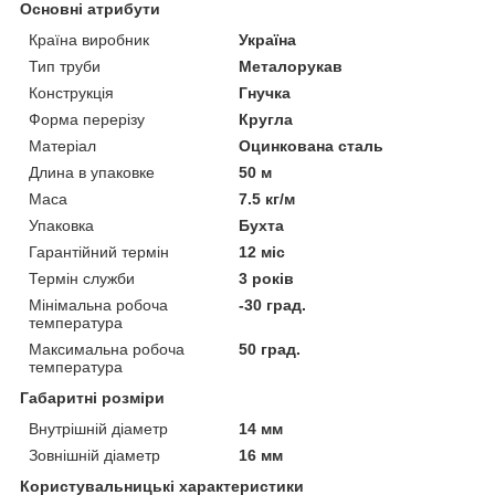
Основні атрибути
Країна виробник
Україна
Тип труби
Металорукав
Конструкція
Гнучка
Форма перерізу
Кругла
Матеріал
Оцинкована сталь
Длина в упаковке
50 м
Маса
7.5 кг/м
Упаковка
Бухта
Гарантійний термін
12 міс
Термін служби
3 років
Мінімальна робоча
-30 град.
температура
Максимальна робоча
50 град.
температура
Габаритні розміри
Внутрішній діаметр
14 мм
Зовнішній діаметр
16 мм
Користувальницькі характеристики