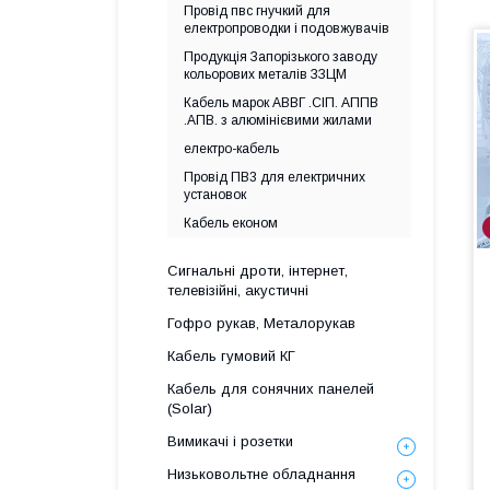
Провід пвс гнучкий для
електропроводки і подовжувачів
Продукція Запорізького заводу
кольорових металів ЗЗЦМ
Кабель марок АВВГ .СІП. АППВ
.АПВ. з алюмінієвими жилами
електро-кабель
Провід ПВ3 для електричних
установок
Кабель економ
Сигнальні дроти, інтернет,
телевізійні, акустичні
Гофро рукав, Металорукав
Кабель гумовий КГ
Кабель для сонячних панелей
(Solar)
Вимикачі і розетки
Низьковольтне обладнання