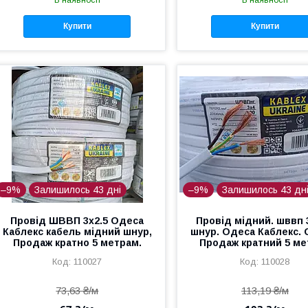
Купити
Купити
–9%
Залишилось 43 дні
–9%
Залишилось 43 дн
Провід ШВВП 3х2.5 Одеса
Провід мідний. шввп 3
Каблекс кабель мідний шнур,
шнур. Одеса Каблекс. 
Продаж кратно 5 метрам.
Продаж кратний 5 ме
110027
110028
73,63 ₴/м
113,19 ₴/м