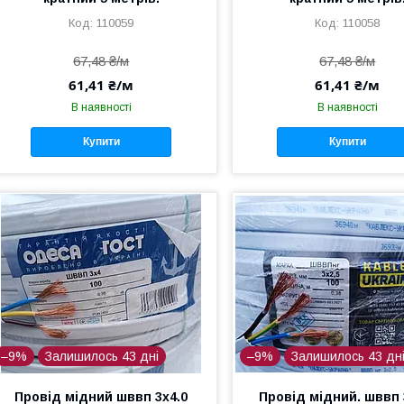
110059
110058
67,48 ₴/м
67,48 ₴/м
61,41 ₴/м
61,41 ₴/м
В наявності
В наявності
Купити
Купити
–9%
Залишилось 43 дні
–9%
Залишилось 43 дн
Провід мідний шввп 3х4.0
Провід мідний. шввп 