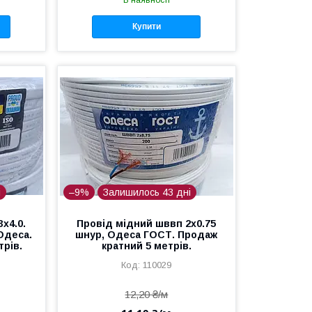
Купити
і
–9%
Залишилось 43 дні
х4.0.
Провід мідний шввп 2х0.75
Одеса.
шнур, Одеса ГОСТ. Продаж
трів.
кратний 5 метрів.
110029
12,20 ₴/м