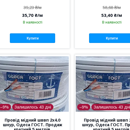
39,23 ₴/м
58,68 ₴/м
35,70 ₴/м
53,40 ₴/м
В наявності
В наявності
Купити
Купити
–9%
Залишилось 43 дні
–9%
Залишилось 43 дн
Провід мідний шввп 2х4.0
Провід мідний шввп 
шнур, Одеса ГОСТ. Продаж
шнур, Одеса ГОСТ. П
кратний 5 метрів.
кратний 5 метрів