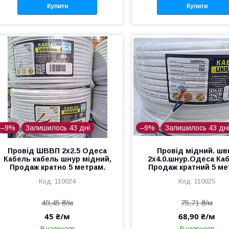
Купити
Купити
–9%
Залишилось 43 дні
–9%
Залишилось 43 дн
Провід ШВВП 2х2.5 Одеса
Провід мідний. шв
Кабель кабель шнур мідний,
2х4.0.шнур.Одеса Ка
Продаж кратно 5 метрам.
Продаж кратний 5 ме
110024
110025
49,45 ₴/м
75,71 ₴/м
45 ₴/м
68,90 ₴/м
В наявності
В наявності