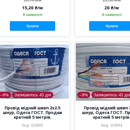
15,20 ₴/м
20 ₴/м
В наявності
В наявності
Купити
Купити
–9%
Залишилось 43 дні
–9%
Залишилось 43 дн
Провід мідний шввп 2х2.5
Провід мідний шввп 
шнур, Одеса ГОСТ. Продаж
шнур, Одеса ГОСТ. П
кратний 5 метрів.
кратний 5 метрів
110033
110034