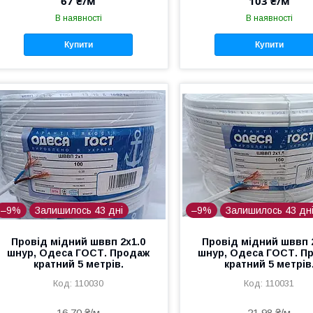
67 ₴/м
103 ₴/м
В наявності
В наявності
Купити
Купити
–9%
Залишилось 43 дні
–9%
Залишилось 43 дн
Провід мідний шввп 2х1.0
Провід мідний шввп 
шнур, Одеса ГОСТ. Продаж
шнур, Одеса ГОСТ. П
кратний 5 метрів.
кратний 5 метрів
110030
110031
16,70 ₴/м
21,98 ₴/м