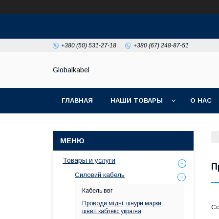
+380 (50) 531-27-18
+380 (67) 248-87-51
Globalkabel
ГЛАВНАЯ
НАШИ ТОВАРЫ
О НАС
Товары и услуги
П
Силовий кабель
Кабель ввг
Проводи мідні, шнури марки
шввп каблекс україна