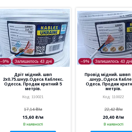
–9%
Залишилось 43 дні
–9%
Залишилось 43 дн
Дріт мідний. швп
Провід мідний. шввп 
2х0.75.шнур.Одеса Каблекс.
.шнур..Одеса Каблек
Одесса. Продаж кратний 5
Одеса. Продаж кратн
метрів.
метрів.
110021
110022
17,14 ₴/м
22,42 ₴/м
15,60 ₴/м
20,40 ₴/м
В наявності
В наявності