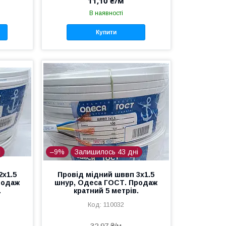
11,10 ₴/м
В наявності
Купити
і
–9%
Залишилось 43 дні
2х1.5
Провід мідний шввп 3х1.5
родаж
шнур, Одеса ГОСТ. Продаж
.
кратний 5 метрів.
110032
32,97 ₴/м