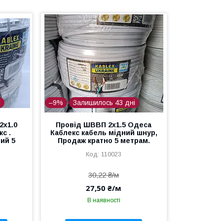
і
–9%
Залишилось 43 дні
2х1.0
Провід ШВВП 2х1.5 Одеса
с .
Каблекс кабель мідний шнур,
ий 5
Продаж кратно 5 метрам.
110023
30,22 ₴/м
27,50 ₴/м
В наявності