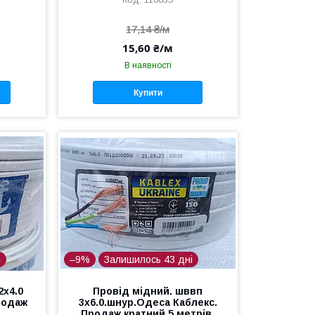
17,14 ₴/м
15,60 ₴/м
В наявності
Купити
і
–9%
Залишилось 43 дні
2х4.0
Провід мідний. шввп
родаж
3х6.0.шнур.Одеса Каблекс.
.
Продаж кратний 5 метрів.