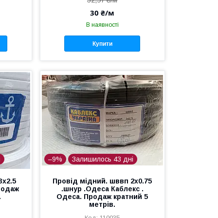
30 ₴/м
В наявності
Купити
і
–9%
Залишилось 43 дні
3х2.5
Провід мідний. шввп 2х0.75
родаж
.шнур .Одеса Каблекс .
.
Одеса. Продаж кратний 5
метрів.
110035