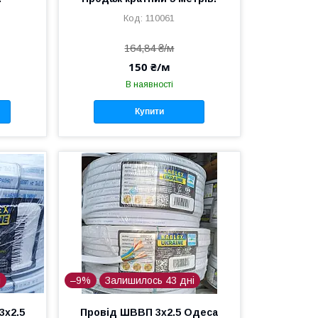
110061
164,84 ₴/м
150 ₴/м
В наявності
Купити
і
–9%
Залишилось 43 дні
3х2.5
Провід ШВВП 3х2.5 Одеса