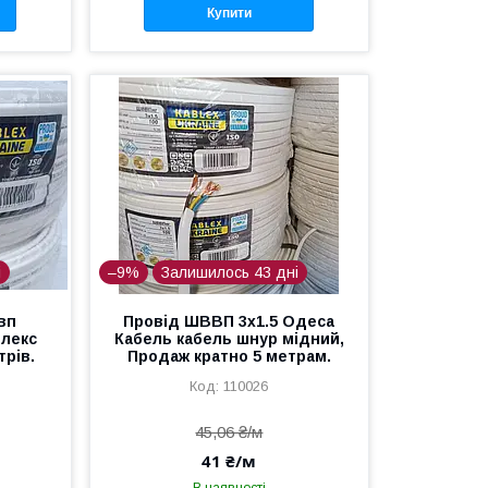
Купити
і
–9%
Залишилось 43 дні
вп
Провід ШВВП 3х1.5 Одеса
блекс
Кабель кабель шнур мідний,
трів.
Продаж кратно 5 метрам.
110026
45,06 ₴/м
41 ₴/м
В наявності