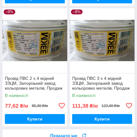
–9%
–9%
Провід ПВС 2 х 4 мідний
Провід ПВС 3 х 4 мідний
ЗЗЦМ, Запорізький завод
ЗЗЦМ, Запорізький завод
кольорових металів, Продаж
кольорових металів, Продаж
кратно 5 метрам
кратно 5 метрам
В наявності
В наявності
77,62
111,38
₴/м
₴/м
85,30 ₴/м
122,40 ₴/м
Купити
Купити
Показати ще