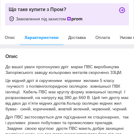
Що таке купити з Пром?
Замовлення під захистом
Опис
Характеристики
Доставка
Оплата
Умови 
Опис
До вашої уваги пропонуємо дріт марки ПВС виробництва
Запоріжського заводу кольорових металів скорочено ЗЗЦМ.
Це мідний дріт зі скрученими мідними жилами 5 класу
гнучкості з полівінілхлоридною ізоляцією зовнішньої ПВХ
ізоляції. Кабель ПВС має круглу форму зовнішньої ізоляції. І
розрахований, на напругу від 380 до 660 В. Цей тип дроту має
від двох до п'яти мідних дротів.Кольор ізоляцію мідних жил
буває- синій, коричневий, жовтий зелений, червоний, чорний.
Дріт ПВС застосовується для під'єднання як стаціонарних, так
і рухливих різних побутових та промислових приладів.
Завдяки своєю круглою дроти ПВС мають добре захищені
внутрішні жили, що дає змогу використовувати його під час