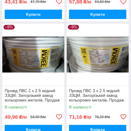
43,41
57,88
₴/м
₴/м
47,70 ₴/м
63,60 ₴/м
Купити
Купити
–9%
–9%
Провід ПВС 2 х 2.5 мідний
Провід ПВС 3 х 2.5 мідний
ЗЗЦМ, Запорізький завод
ЗЗЦМ, Запорізький завод
кольорових металів, Продаж
кольорових металів, Продаж
кратно 5 метрам
кратно 5 метрам
В наявності
В наявності
49,96
71,16
₴/м
₴/м
54,90 ₴/м
78,20 ₴/м
Купити
Купити