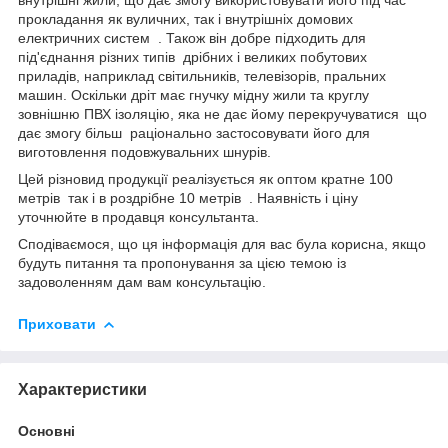
прокладання як вуличних, так і внутрішніх домових
електричних систем . Також він добре підходить для
під'єднання різних типів дрібних і великих побутових
приладів, наприклад світильників, телевізорів, пральних
машин. Оскільки дріт має гнучку мідну жили та круглу
зовнішню ПВХ ізоляцію, яка не дає йому перекручуватися що
дає змогу більш раціонально застосовувати його для
виготовлення подовжувальних шнурів.
Цей різновид продукції реалізується як оптом кратне 100
метрів так і в роздрібне 10 метрів . Наявність і ціну
уточнюйте в продавця консультанта.
Сподіваємося, що ця інформація для вас була корисна, якщо
будуть питання та пропонування за цією темою із
задоволенням дам вам консультацію.
Приховати
Характеристики
Основні