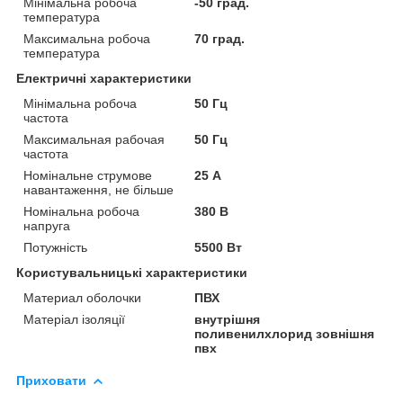
Мінімальна робоча
-50 град.
температура
Максимальна робоча
70 град.
температура
Електричні характеристики
Мінімальна робоча
50 Гц
частота
Максимальная рабочая
50 Гц
частота
Номінальне струмове
25 А
навантаження, не більше
Номінальна робоча
380 В
напруга
Потужність
5500 Вт
Користувальницькі характеристики
Материал оболочки
ПВХ
Матеріал ізоляції
внутрішня
поливенилхлорид зовнішня
пвх
Приховати