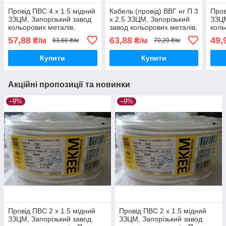
Провід ПВС 4 х 1.5 мідний
Кабель (провід) ВВГ нг П 3
Пров
ЗЗЦМ, Запорізький завод
х 2.5 ЗЗЦМ, Запорізький
ЗЗЦМ
кольорових металів,
завод кольорових металів,
коль
Продаж кратно 5 метрам
силовий мідний, Продаж
Прод
57,88
63,88
49,
₴/м
₴/м
63,60 ₴/м
70,20 ₴/м
кратно 5 метрам
Купити
Купити
Акційні пропозиції та новинки
–9%
–9%
Провід ПВС 2 х 1.5 мідний
Провід ПВС 2 х 1.5 мідний
ЗЗЦМ, Запорізький завод
ЗЗЦМ, Запорізький завод