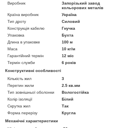
Виробник
Запорізький завод
кольорових металів
Країна виробник
Україна
Тип дроту
Силовий
Конструкція кабелю
Гнучка
Упаковка
Бухта
Длина в упаковке
100 м
Маса
10 кг/м
Гарантійний термін
12 міс
Термін служби
6 років
Конструктивні особливості
Кількість жил
3
Перетин жили
2.5 кв.мм
Тип зовнішньої оболонки
Вологостійка
Колір ізоляції
Білий
Скрутка жил
Так
Форма перерізу
Кругла
Механічні характеристики