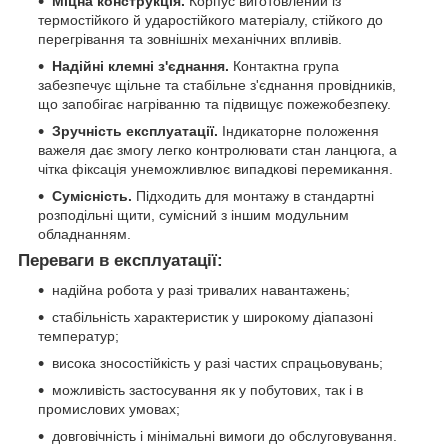
Міцна конструкція.
Корпус виготовлений із
термостійкого й ударостійкого матеріалу, стійкого до
перегрівання та зовнішніх механічних впливів.
Надійні клемні з'єднання.
Контактна група
забезпечує щільне та стабільне з'єднання провідників,
що запобігає нагріванню та підвищує пожежобезпеку.
Зручність експлуатації.
Індикаторне положення
важеля дає змогу легко контролювати стан ланцюга, а
чітка фіксація унеможливлює випадкові перемикання.
Сумісність.
Підходить для монтажу в стандартні
розподільні щити, сумісний з іншим модульним
обладнанням.
Переваги в експлуатації:
надійна робота у разі тривалих навантажень;
стабільність характеристик у широкому діапазоні
температур;
висока зносостійкість у разі частих спрацьовувань;
можливість застосування як у побутових, так і в
промислових умовах;
довговічність і мінімальні вимоги до обслуговування.