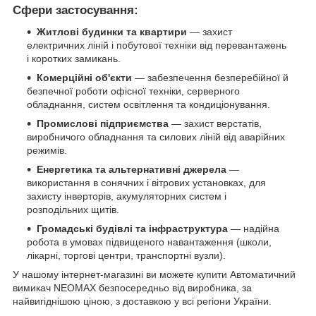
Сфери застосування:
Житлові будинки та квартири
— захист
електричних ліній і побутової техніки від перевантажень
і коротких замикань.
Комерційні об'єкти
— забезпечення безперебійної й
безпечної роботи офісної техніки, серверного
обладнання, систем освітлення та кондиціонування.
Промислові підприємства
— захист верстатів,
виробничого обладнання та силових ліній від аварійних
режимів.
Енергетика та альтернативні джерела
—
використання в сонячних і вітрових установках, для
захисту інверторів, акумуляторних систем і
розподільних щитів.
Громадські будівлі та інфраструктура
— надійна
робота в умовах підвищеного навантаження (школи,
лікарні, торгові центри, транспортні вузли).
У нашому інтернет-магазині ви можете купити Автоматичний
вимикач NEOMAX безпосередньо від виробника, за
найвигіднішою ціною, з доставкою у всі регіони України.