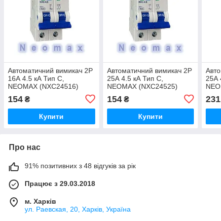
Автоматичний вимикач 2Р
Автоматичний вимикач 2Р
Авто
16А 4.5 кА Тип С,
25А 4.5 кА Тип С,
25А 
NEOMAX (NXC24516)
NEOMAX (NXC24525)
NEO
154
154
231
₴
₴
Купити
Купити
Про нас
91% позитивних з 48 відгуків за рік
Працює з 29.03.2018
м. Харків
ул. Раевская, 20, Харків, Україна