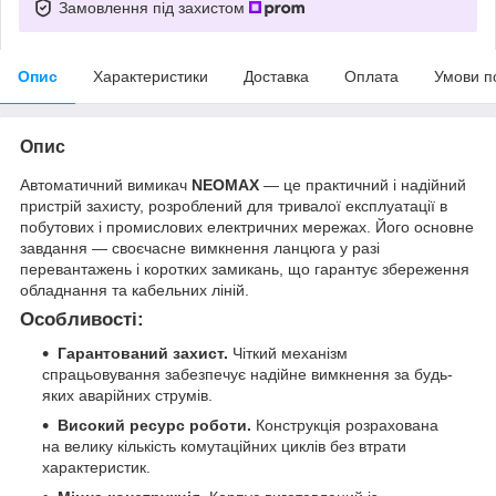
Замовлення під захистом
Опис
Характеристики
Доставка
Оплата
Умови п
Опис
Автоматичний вимикач
NEOMAX
— це практичний і надійний
пристрій захисту, розроблений для тривалої експлуатації в
побутових і промислових електричних мережах. Його основне
завдання — своєчасне вимкнення ланцюга у разі
перевантажень і коротких замикань, що гарантує збереження
обладнання та кабельних ліній.
Особливості:
Гарантований захист.
Чіткий механізм
спрацьовування забезпечує надійне вимкнення за будь-
яких аварійних струмів.
Високий ресурс роботи.
Конструкція розрахована
на велику кількість комутаційних циклів без втрати
характеристик.