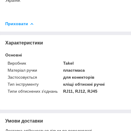
України.
Приховати
Характеристики
Основні
Виробник
Takel
Матеріал ручки
пластмаса
Застосовується
для конекторів
Тип інструменту
кліщі обтискні ручні
Типи обтиснених з'єднань
RJ11, RJ12, RJ45
Умови доставки
Доставка здійснюється тільки по передоплаті.