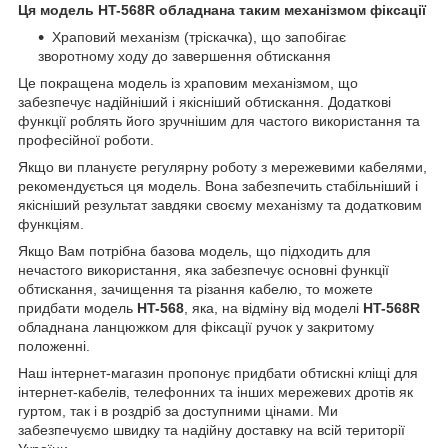
Ця модель HT-568R обладнана таким механізмом фіксації
Храповий механізм (тріскачка), що запобігає
зворотному ходу до завершення обтискання
Це покращена модель із храповим механізмом, що
забезпечує надійніший і якісніший обтискання. Додаткові
функції роблять його зручнішим для частого використання та
професійної роботи.
Якщо ви плануєте регулярну роботу з мережевими кабелями,
рекомендується ця модель. Вона забезпечить стабільніший і
якісніший результат завдяки своєму механізму та додатковим
функціям.
Якщо Вам потрібна базова модель, що підходить для
нечастого використання, яка забезпечує основні функції
обтискання, зачищення та різання кабелю, то можете
придбати модель
HT-568
, яка, на відміну від моделі
HT-568R
обладнана
ланцюжком для фіксації ручок у закритому
положенні.
Наш інтернет-магазин пропонує придбати обтискні кліщі для
інтернет-кабелів, телефонних та інших мережевих дротів як
гуртом, так і в роздріб за доступними цінами. Ми
забезпечуємо швидку та надійну доставку на всій території