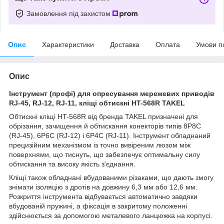
Замовлення під захистом
Опис
Характеристики
Доставка
Оплата
Умови п
Опис
Інструмент (профі) для опресування мережевих приводів
RJ-45, RJ-12, RJ-11, кліщі обтискні HT-568R TAKEL
Обтискні кліщі HT-568R від бренда TAKEL призначені для
обрізання, зачищення й обтискання конекторів типів 8P8C
(RJ-45), 6P6C (RJ-12) і 6P4C (RJ-11). Інструмент обладнаний
прецизійним механізмом із точно вивіреним люзом між
поверхнями, що тиснуть, що забезпечує оптимальну силу
обтискання та високу якість з'єднання.
Кліщі також обладнані вбудованими різаками, що дають змогу
знімати ізоляцію з дротів на довжину 6,3 мм або 12,6 мм.
Розкриття інструмента відбувається автоматично завдяки
вбудованій пружині, а фіксація в закритому положенні
здійснюється за допомогою металевого ланцюжка на корпусі.