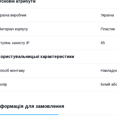
Основні атрибути
раїна виробник
Україна
атеріал корпусу
Пластик
тупінь захисту IP
65
Користувальницькі характеристики
посіб монтажу
Накладн
олір
Білий аб
нформація для замовлення