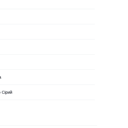
а
о Сірий