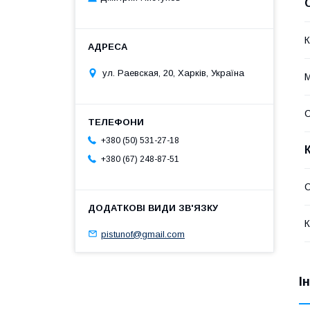
К
ул. Раевская, 20, Харків, Україна
М
С
+380 (50) 531-27-18
+380 (67) 248-87-51
С
К
pistunof@gmail.com
І