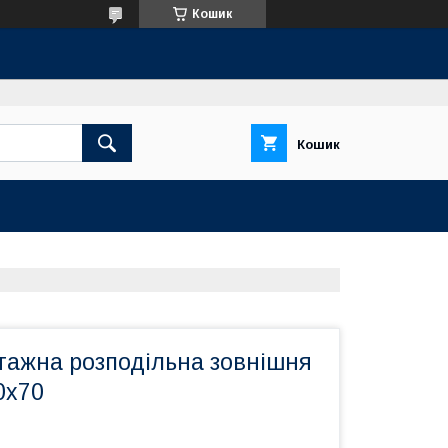
Кошик
Кошик
тажна розподільна зовнішня
0х70