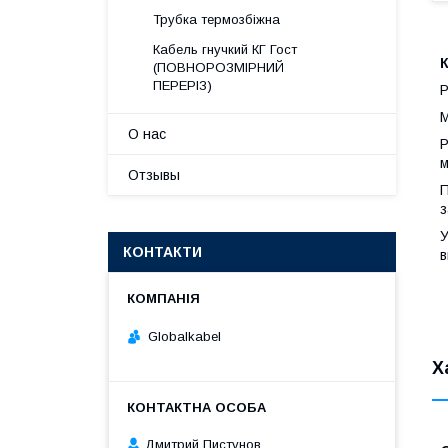
Трубка термозбіжна
Кабель гнучкий КГ Гост
К
(ПОВНОРОЗМІРНИЙ
ПЕРЕРІЗ)
Р
М
О нас
Р
м
Отзывы
П
з
У
КОНТАКТИ
в
Globalkabel
Х
Дмитрий Пистунов