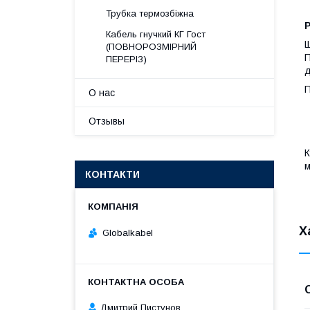
Трубка термозбіжна
Р
Кабель гнучкий КГ Гост
Щ
(ПОВНОРОЗМІРНИЙ
П
ПЕРЕРІЗ)
д
П
О нас
Отзывы
К
м
КОНТАКТИ
Х
Globalkabel
Дмитрий Пистунов