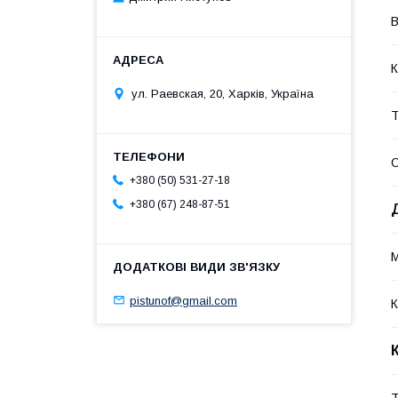
В
К
ул. Раевская, 20, Харків, Україна
Т
С
+380 (50) 531-27-18
+380 (67) 248-87-51
М
pistunof@gmail.com
К
Т