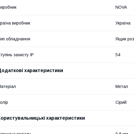
иробник
NOVA
раїна виробник
Україна
ип обладнання
Ящик роз
тупінь захисту IP
54
Додаткові характеристики
атеріал
Метал
олір
Сірий
Користувальницькі характеристики
овщина металу
0,8 мм