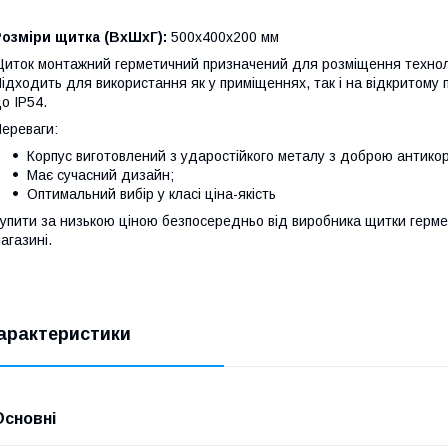
озміри щитка (ВхШхГ):
500х400х200 мм
иток монтажний герметичний призначений для розміщення техноло
ідходить для використання як у приміщеннях, так і на відкритому 
о IP54.
ереваги:
Корпус виготовлений з ударостійкого металу з доброю антико
Має сучасний дизайн;
Оптимальний вибір у класі ціна-якість
упити за низькою ціною безпосередньо від виробника щитки герме
агазині.
арактеристики
Основні