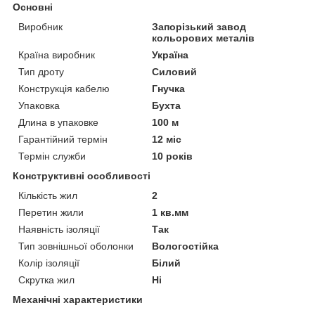
Основні
Виробник
Запорізький завод
кольорових металів
Країна виробник
Україна
Тип дроту
Силовий
Конструкція кабелю
Гнучка
Упаковка
Бухта
Длина в упаковке
100 м
Гарантійний термін
12 міс
Термін служби
10 років
Конструктивні особливості
Кількість жил
2
Перетин жили
1 кв.мм
Наявність ізоляції
Так
Тип зовнішньої оболонки
Вологостійка
Колір ізоляції
Білий
Скрутка жил
Ні
Механічні характеристики