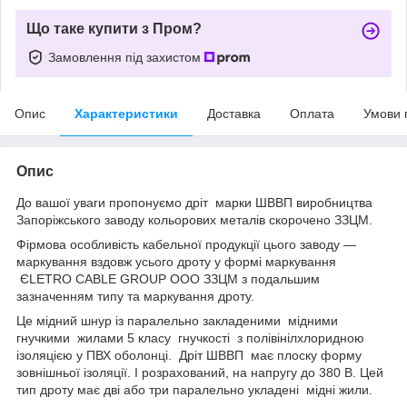
Що таке купити з Пром?
Замовлення під захистом
Опис
Характеристики
Доставка
Оплата
Умови 
Опис
До вашої уваги пропонуємо дріт марки ШВВП виробництва
Запоріжського заводу кольорових металів скорочено ЗЗЦМ.
Фірмова особливість кабельної продукції цього заводу —
маркування вздовж усього дроту у формі маркування
ЄLETRO CABLE GROUP OOO ЗЗЦМ з подальшим
зазначенням типу та маркування дроту.
Це мідний шнур із паралельно закладеними мідними
гнучкими жилами 5 класу гнучкості з полівінілхлоридною
ізоляцією у ПВХ оболонці. Дріт ШВВП має плоску форму
зовнішньої ізоляції. І розрахований, на напругу до 380 В. Цей
тип дроту має дві або три паралельно укладені мідні жили.