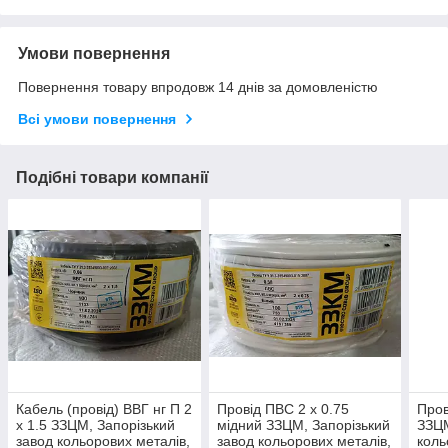
Умови повернення
Повернення товару впродовж 14 днів за домовленістю
Всі умови повернення
Подібні товари компанії
Кабель (провід) ВВГ нг П 2
Провід ПВС 2 х 0.75
Пров
х 1.5 ЗЗЦМ, Запорізький
мідний ЗЗЦМ, Запорізький
ЗЗЦМ
завод кольорових металів,
завод кольорових металів,
коль