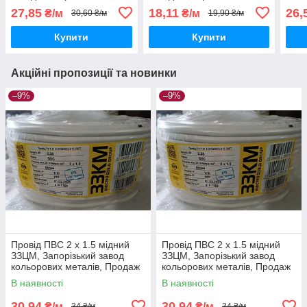
силовий мідний, Продаж
Продаж кратно 5 метрам
кабе
27,85
18,11
26,
₴/м
₴/м
30,60 ₴/м
19,90 ₴/м
кратно 5 метрам
Прод
Купити
Купити
Акційні пропозиції та новинки
–9%
–9%
Провід ПВС 2 х 1.5 мідний
Провід ПВС 2 х 1.5 мідний
ЗЗЦМ, Запорізький завод
ЗЗЦМ, Запорізький завод
кольорових металів, Продаж
кольорових металів, Продаж
кратно 5 метрам
кратно 5 метрам
В наявності
В наявності
30,94
30,94
₴/м
₴/м
34 ₴/м
34 ₴/м