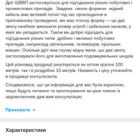
Дріт ШВВП застосовується для під'єднання різних побутових і
промислових приладів. Завдяки своєю формою мідний
кабель має великий попит під час прокладання в
прихованому проведенні, він має плоску форму — це дає
змогу неабияк зменшити розмір штроб і кабельних каналів, у
яких він укладається. Також він добре підходить для
під'єднання різних типів дрібних і великих побутових
приладів, наприклад світильників, телевізорів, пральних
машин. Оскільки дріт має гнучку мідну жили, що дає змогу
застосовувати його для виготовлення подовжувальних шнурів.
Цей різновид продукції реалізується як оптом кратне 100
метрів так і в роздрібне 10 метрів. Наявність і ціну уточнюйте
в продавця консультанта.
Сподіваємося, що ця інформація для вас була корисною,
якщо будуть питання та пропонування за цією темою із
задоволенням дам вам консультацію.
Приховати
Характеристики