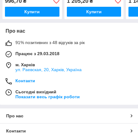
996,70
1 205,20
1 1
₴
₴
дверцятами
дверцой
две
Купити
Купити
Про нас
91% позитивних з 48 відгуків за рік
Працює з 29.03.2018
м. Харків
ул. Раевская, 20, Харків, Україна
Контакти
Сьогодні вихідний
Показати весь графік роботи
Про нас
Контакти