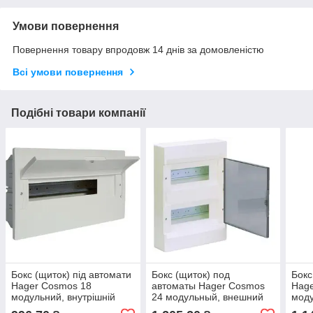
Умови повернення
Повернення товару впродовж 14 днів за домовленістю
Всі умови повернення
Подібні товари компанії
Бокс (щиток) під автомати
Бокс (щиток) под
Бокс
Hager Cosmos 18
автоматы Hager Cosmos
Hage
модульний, внутрішній
24 модульный, внешний
моду
VR118PD з білими
VD212TD с прозрачной
VD21