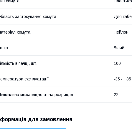
ип хомута
Пластико
бласть застосування хомута
Для кабе
атеріал хомута
Нейлон
олір
Білий
ількість в пачці, шт.
100
емпература експлуатації
-35 - +85
інімальна межа міцності на розрив, кг
22
нформація для замовлення