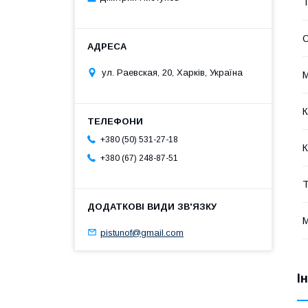
Т
О
ул. Раевская, 20, Харків, Україна
М
К
+380 (50) 531-27-18
К
+380 (67) 248-87-51
Т
М
pistunof@gmail.com
І