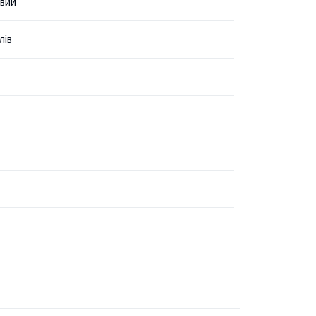
вий
лів