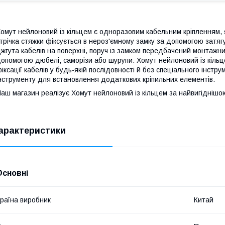
омут нейлоновий із кільцем є одноразовим кабельним кріпленням, 
трічка стяжки фіксується в нероз'ємному замку за допомогою затяг
жгута кабелів на поверхні, поруч із замком передбачений монтажни
опомогою дюбелі, саморізи або шурупи. Хомут нейлоновий із кільц
іксації кабелів у будь-якій послідовності й без спеціального інст
нструменту для встановлення додаткових кріпильних елементів.
аш магазин реалізує Хомут нейлоновий із кільцем за найвигіднішою
арактеристики
Основні
раїна виробник
Китай