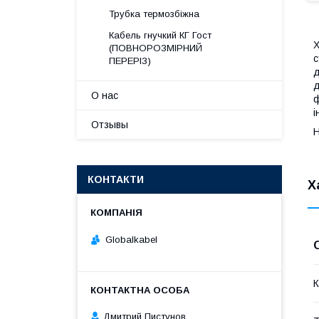
Трубка термозбіжна
Кабель гнучкий КГ Гост
Х
(ПОВНОРОЗМІРНИЙ
с
ПЕРЕРІЗ)
д
д
О нас
ф
і
Отзывы
Н
КОНТАКТИ
Х
Globalkabel
К
Дмитрий Пистунов