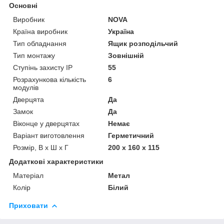
Основні
Виробник
NOVA
Країна виробник
Україна
Тип обладнання
Ящик розподільчий
Тип монтажу
Зовнішній
Ступінь захисту IP
55
Розрахункова кількість
6
модулів
Дверцята
Да
Замок
Да
Віконце у дверцятах
Немає
Варіант виготовлення
Герметичний
Розмір, В х Ш х Г
200 х 160 х 115
Додаткові характеристики
Матеріал
Метал
Колір
Білий
Приховати