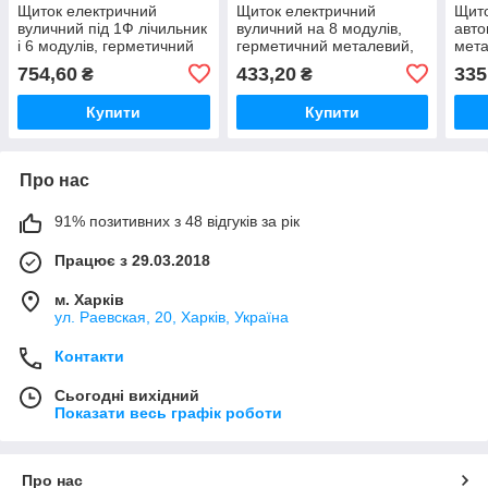
Щиток електричний
Щиток електричний
Щито
вуличний під 1Ф лічильник
вуличний на 8 модулів,
авто
і 6 модулів, герметичний
герметичний металевий,
мета
металевий, Nova
А-8 Nova
754,60
433,20
335
₴
₴
Купити
Купити
Про нас
91% позитивних з 48 відгуків за рік
Працює з 29.03.2018
м. Харків
ул. Раевская, 20, Харків, Україна
Контакти
Сьогодні вихідний
Показати весь графік роботи
Про нас