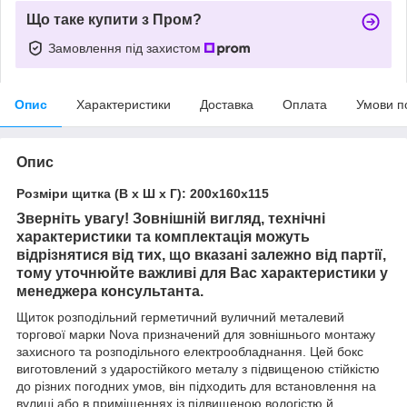
Що таке купити з Пром?
Замовлення під захистом
Опис
Характеристики
Доставка
Оплата
Умови п
Опис
Розміри щитка (В х Ш х Г): 200х160х115
Зверніть увагу! Зовнішній вигляд, технічні
характеристики та комплектація можуть
відрізнятися від тих, що вказані залежно від партії,
тому уточнюйте важливі для Вас характеристики у
менеджера консультанта.
Щиток розподільний герметичний вуличний металевий
торгової марки
Nova призначений для зовнішнього монтажу
захисного та розподільного електрообладнання. Цей бокс
виготовлений з ударостійкого металу з підвищеною стійкістю
до різних погодних умов, він підходить для встановлення на
вулиці або в приміщеннях із підвищеною вологістю й