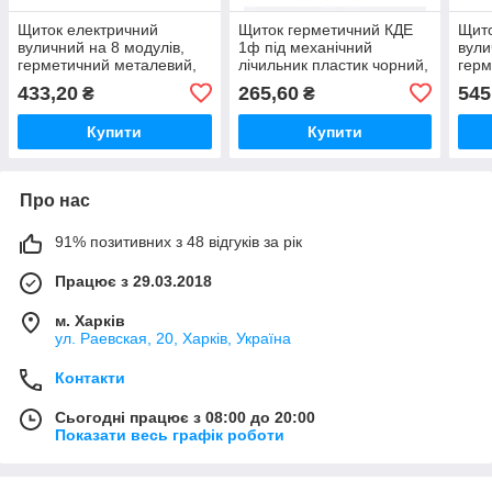
Щиток електричний
Щиток герметичний КДЕ
Щито
вуличний на 8 модулів,
1ф під механічний
вули
герметичний металевий,
лічильник пластик чорний,
герм
А-8 Nova
Nova
А-24
433,20
265,60
545
₴
₴
Купити
Купити
Про нас
91% позитивних з 48 відгуків за рік
Працює з 29.03.2018
м. Харків
ул. Раевская, 20, Харків, Україна
Контакти
Сьогодні працює з 08:00 до 20:00
Показати весь графік роботи