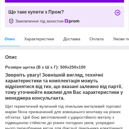
Що таке купити з Пром?
Замовлення під захистом
Опис
Характеристики
Доставка
Оплата
Умови п
Опис
Розміри щитка (В х Ш х Г): 500х250х150
Зверніть увагу! Зовнішній вигляд, технічні
характеристики та комплектація можуть
відрізнятися від тих, що вказані залежно від партії,
тому уточнюйте важливі для Вас характеристики у
менеджера консультанта.
Щит герметичний вуличний під лічильник металевий
торгової
марки
Nova призначений для зовнішнього монтажу на різних
об'єктах. Цей бокс виготовлений з ударостійкого металу з
підвищеною стійкістю до різних погодних умов, усередині
нього передбачене місце для фіксації лічильника електричної