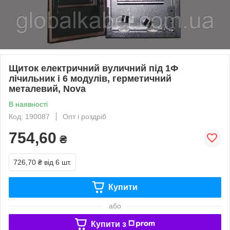
Щиток електричний вуличний під 1Ф
лічильник і 6 модулів, герметичний
металевий, Nova
В наявності
Код: 190087
Опт і роздріб
754,60
₴
726,70 ₴
від 6 шт.
Купити
або
Купити з