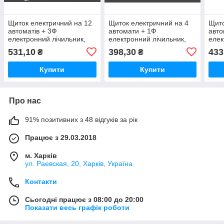
Щиток електричний на 12
Щиток електричний на 4
Щито
автоматів + 3Ф
автомати + 1Ф
авто
електронний лічильник,
електронний лічильник,
елек
вбудований металевий,
накладний металевий,
накл
531,10
398,30
433
₴
₴
Nova
Nova
Nov
Купити
Купити
Про нас
91% позитивних з 48 відгуків за рік
Працює з 29.03.2018
м. Харків
ул. Раевская, 20, Харків, Україна
Контакти
Сьогодні працює з 08:00 до 20:00
Показати весь графік роботи