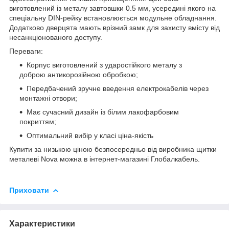
виготовлений із металу завтовшки 0.5 мм, усередині якого на
спеціальну DIN-рейку встановлюється модульне обладнання.
Додатково дверцята мають врізний замк для захисту вмісту від
несанкціонованого доступу.
Переваги:
Корпус виготовлений з ударостійкого металу з
доброю антикорозійною обробкою;
Передбачений зручне введення електрокабелів через
монтажні отвори;
Має сучасний дизайн із білим лакофарбовим
покриттям;
Оптимальний вибір у класі ціна-якість
Купити за низькою ціною безпосередньо від виробника щитки
металеві
Nova
можна в інтернет-магазині Глобалкабель.
Приховати
Характеристики