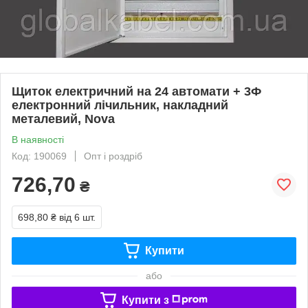
Щиток електричний на 24 автомати + 3Ф
електронний лічильник, накладний
металевий, Nova
В наявності
Код: 190069
Опт і роздріб
726,70
₴
698,80 ₴
від 6 шт.
Купити
або
Купити з