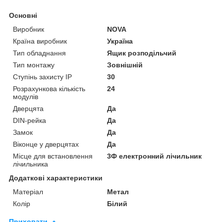
Основні
Виробник
NOVA
Країна виробник
Україна
Тип обладнання
Ящик розподільчий
Тип монтажу
Зовнішній
Ступінь захисту IP
30
Розрахункова кількість
24
модулів
Дверцята
Да
DIN-рейка
Да
Замок
Да
Віконце у дверцятах
Да
Місце для встановлення
3Ф електронний лічильник
лічильника
Додаткові характеристики
Матеріал
Метал
Колір
Білий
Приховати