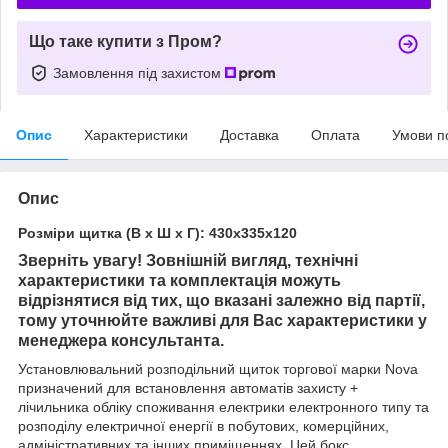
Що таке купити з Пром?
Замовлення під захистом
Опис
Характеристики
Доставка
Оплата
Умови п
Опис
Розміри щитка (В х Ш х Г): 430х335х120
Зверніть увагу! Зовнішній вигляд, технічні
характеристики та комплектація можуть
відрізнятися від тих, що вказані залежно від партії,
тому уточнюйте важливі для Вас характеристики у
менеджера консультанта.
Установлювальний розподільний щиток
торгової марки
Nova
призначений для встановлення автоматів захисту +
лічильника обліку споживання електрики електронного типу та
розподілу електричної енергії в побутових, комерційних,
адміністративних та інших приміщеннях. Цей бокс