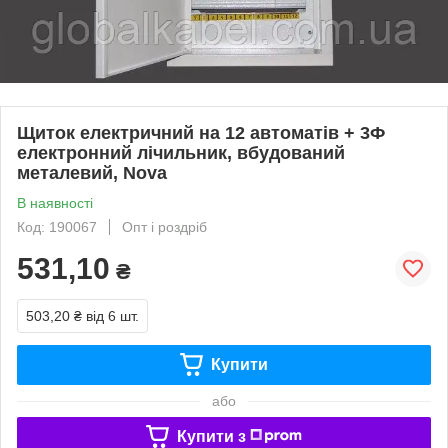
Щиток електричний на 12 автоматів + 3Ф
електронний лічильник, вбудований
металевий, Nova
В наявності
Код: 190067
Опт і роздріб
531,10
₴
503,20 ₴
від 6 шт.
Купити
або
Купити з