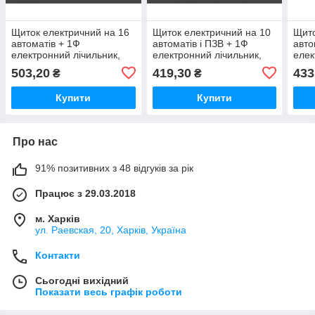
Щиток електричний на 16
Щиток електричний на 10
Щито
автоматів + 1Ф
автоматів і ПЗВ + 1Ф
авто
електронний лічильник,
електронний лічильник,
елек
вбудований металевий,
вбудований металевий,
накл
503,20
419,30
433
₴
₴
Nova
Nova
Nov
Купити
Купити
Про нас
91% позитивних з 48 відгуків за рік
Працює з 29.03.2018
м. Харків
ул. Раевская, 20, Харків, Україна
Контакти
Сьогодні вихідний
Показати весь графік роботи