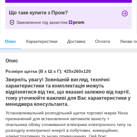
Що таке купити з Пром?
Замовлення під захистом
Опис
Характеристики
Доставка
Оплата
Умови п
Опис
Розміри щитка (В х Ш х Г): 425х260х120
Зверніть увагу! Зовнішній вигляд, технічні
характеристики та комплектація можуть
відрізнятися від тих, що вказані залежно від партії,
тому уточнюйте важливі для Вас характеристики у
менеджера консультанта.
Установлювальний розподільний щиток
торгової марки
Nova
призначений для встановлення автоматів захисту +
лічильника обліку споживання електрики електронного типу та
розподілу електричної енергії в побутових, комерційних,
адміністративних та інших приміщеннях. Цей бокс