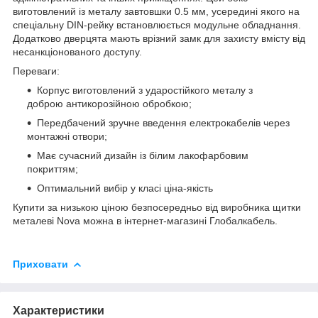
виготовлений із металу завтовшки 0.5 мм, усередині якого на
спеціальну DIN-рейку встановлюється модульне обладнання.
Додатково дверцята мають врізний замк для захисту вмісту від
несанкціонованого доступу.
Переваги:
Корпус виготовлений з ударостійкого металу з
доброю антикорозійною обробкою;
Передбачений зручне введення електрокабелів через
монтажні отвори;
Має сучасний дизайн із білим лакофарбовим
покриттям;
Оптимальний вибір у класі ціна-якість
Купити за низькою ціною безпосередньо від виробника щитки
металеві
Nova
можна в інтернет-магазині Глобалкабель.
Приховати
Характеристики