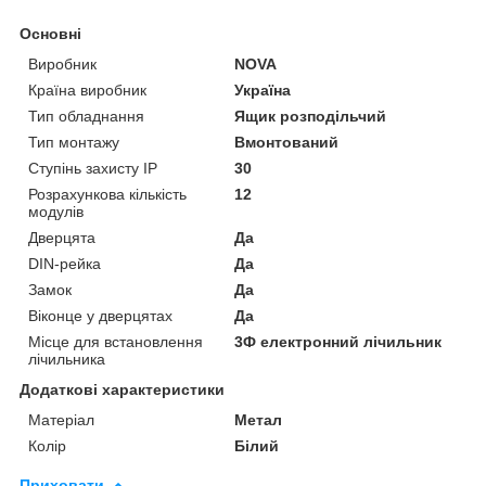
Основні
Виробник
NOVA
Країна виробник
Україна
Тип обладнання
Ящик розподільчий
Тип монтажу
Вмонтований
Ступінь захисту IP
30
Розрахункова кількість
12
модулів
Дверцята
Да
DIN-рейка
Да
Замок
Да
Віконце у дверцятах
Да
Місце для встановлення
3Ф електронний лічильник
лічильника
Додаткові характеристики
Матеріал
Метал
Колір
Білий
Приховати