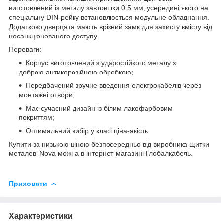
виготовлений із металу завтовшки 0.5 мм, усередині якого на
спеціальну DIN-рейку встановлюється модульне обладнання.
Додатково дверцята мають врізний замк для захисту вмісту від
несанкціонованого доступу.
Переваги:
Корпус виготовлений з ударостійкого металу з
доброю антикорозійною обробкою;
Передбачений зручне введення електрокабелів через
монтажні отвори;
Має сучасний дизайн із білим лакофарбовим
покриттям;
Оптимальний вибір у класі ціна-якість
Купити за низькою ціною безпосередньо від виробника щитки
металеві
Nova
можна в інтернет-магазині Глобалкабель.
Приховати
Характеристики