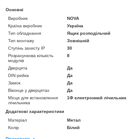
Основні
Виробник
NOVA
Країна виробник
Україна
Тип обладнання
Ящик розподільчий
Тип монтажу
Зовнішній
Ступінь захисту IP
30
Розрахункова кількість
8
модулів
Дверцята
Да
DIN-рейка
Да
Замок
Да
Віконце у дверцятах
Да
Місце для встановлення
1Ф електронний лічильник
лічильника
Додаткові характеристики
Матеріал
Метал
Колір
Білий
Приховати