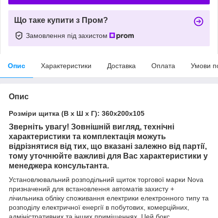
Що таке купити з Пром?
Замовлення під захистом
Опис
Характеристики
Доставка
Оплата
Умови п
Опис
Розміри щитка (В х Ш х Г): 360х200х105
Зверніть увагу! Зовнішній вигляд, технічні
характеристики та комплектація можуть
відрізнятися від тих, що вказані залежно від партії,
тому уточнюйте важливі для Вас характеристики у
менеджера консультанта.
Установлювальний розподільний щиток
торгової марки
Nova
призначений для встановлення автоматів захисту +
лічильника обліку споживання електрики електронного типу та
розподілу електричної енергії в побутових, комерційних,
адміністративних та інших приміщеннях. Цей бокс