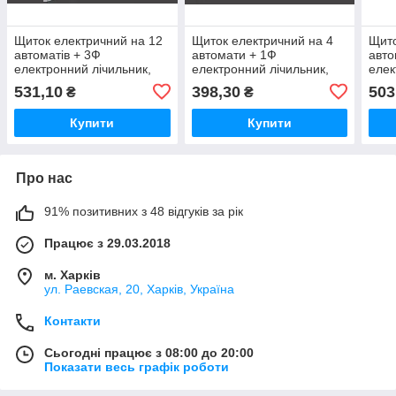
Щиток електричний на 12
Щиток електричний на 4
Щито
автоматів + 3Ф
автомати + 1Ф
авто
електронний лічильник,
електронний лічильник,
елек
вбудований металевий,
накладний металевий,
вбуд
531,10
398,30
503
₴
₴
Nova
Nova
Nov
Купити
Купити
Про нас
91% позитивних з 48 відгуків за рік
Працює з 29.03.2018
м. Харків
ул. Раевская, 20, Харків, Україна
Контакти
Сьогодні працює з 08:00 до 20:00
Показати весь графік роботи