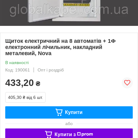
Щиток електричний на 8 автоматів + 1Ф
електронний лічильник, накладний
металевий, Nova
В наявності
Код: 190061
Опт і роздріб
433,20
₴
405,30 ₴
від 6 шт.
Купити
або
Купити з