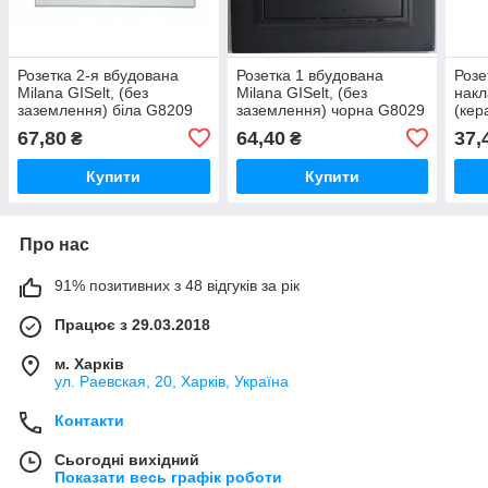
Розетка 2-я вбудована
Розетка 1 вбудована
Розе
Milana GISelt, (без
Milana GISelt, (без
накл
заземлення) біла G8209
заземлення) чорна G8029
(кер
780
67,80
64,40
37,
₴
₴
Купити
Купити
Про нас
91% позитивних з 48 відгуків за рік
Працює з 29.03.2018
м. Харків
ул. Раевская, 20, Харків, Україна
Контакти
Сьогодні вихідний
Показати весь графік роботи