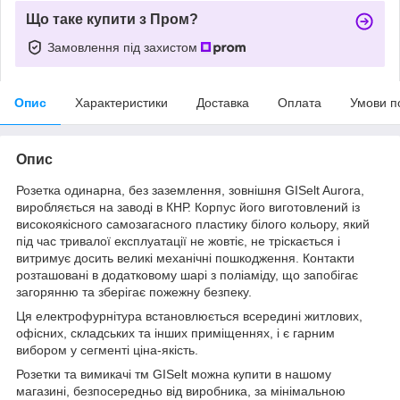
Що таке купити з Пром?
Замовлення під захистом
Опис
Характеристики
Доставка
Оплата
Умови п
Опис
Розетка одинарна, без заземлення, зовнішня GISelt Aurora,
виробляється на заводі в КНР. Корпус його виготовлений із
високоякісного самозагасного пластику білого кольору, який
під час тривалої експлуатації не жовтіє, не тріскається і
витримує досить великі механічні пошкодження. Контакти
розташовані в додатковому шарі з поліаміду, що запобігає
загорянню та зберігає пожежну безпеку.
Ця електрофурнітура встановлюється всередині житлових,
офісних, складських та інших приміщеннях, і є гарним
вибором у сегменті ціна-якість.
Розетки та вимикачі тм GISelt можна купити в нашому
магазині, безпосередньо від виробника, за мінімальною