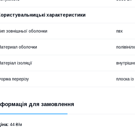
Користувальницькі характеристики
ип зовнішньої оболонки
пвх
атериал оболочки
полівіні
атеріал ізоляції
внутрішн
орма перерізу
плоска і
нформація для замовлення
іна:
44 ₴/м