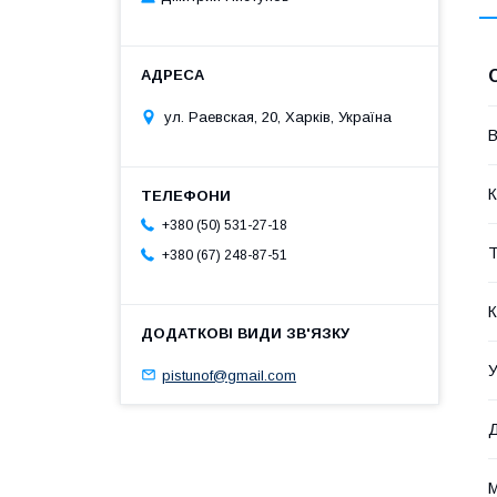
ул. Раевская, 20, Харків, Україна
В
К
+380 (50) 531-27-18
Т
+380 (67) 248-87-51
К
У
pistunof@gmail.com
Д