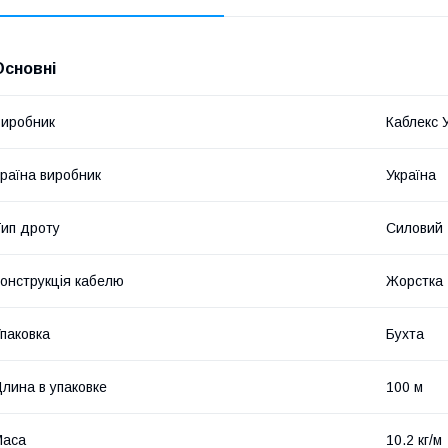
Основні
иробник
Каблекс 
раїна виробник
Україна
ип дроту
Силовий
онструкція кабелю
Жорстка
паковка
Бухта
лина в упаковке
100 м
Маса
10.2 кг/м