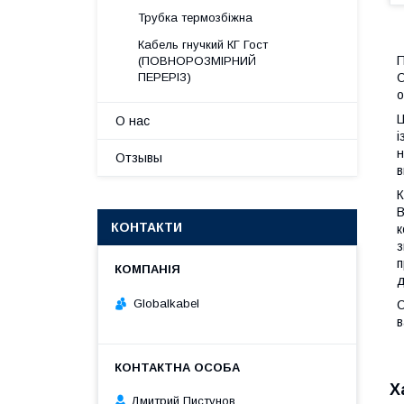
Трубка термозбіжна
Кабель гнучкий КГ Гост
П
(ПОВНОРОЗМІРНИЙ
О
ПЕРЕРІЗ)
о
Ц
О нас
і
н
Отзывы
в
К
В
КОНТАКТИ
к
з
п
д
Globalkabel
С
в
Х
Дмитрий Пистунов