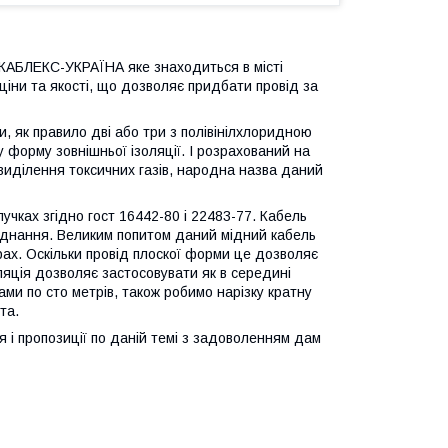
КАБЛЕКС-УКРАЇНА яке знаходиться в місті
іни та якості, що дозволяє придбати провід за
 як правило дві або три з полівінілхлоридною
 форму зовнішньої ізоляції. І розрахований на
 виділення токсичних газів, народна назва даний
учках згідно гост 16442-80 і 22483-77. Кабель
ладнання. Великим попитом даний мідний кабель
рах. Оскільки провід плоскої форми це дозволяє
ляція дозволяє застосовувати як в середині
ами по сто метрів, також робимо нарізку кратну
та.
 і пропозиції по даній темі з задоволенням дам