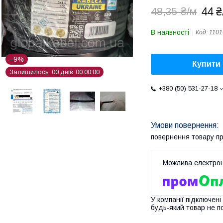
44 
48,35 ₴/м
В наявності
Код:
1101
–9%
Купити
Залишилось
0
0
днів
0
0
0
0
0
0
+380 (50) 531-27-18
повернення товару п
У компанії підключені
будь-який товар не п