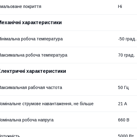
мальоване покриття
Ні
Механічні характеристики
інімальна робоча температура
-50 град.
аксимальна робоча температура
70 град.
Електричні характеристики
аксимальная рабочая частота
50 Гц
омінальне струмове навантаження, не більше
21 А
омінальна робоча напруга
660 В
отужність
5000 Вт