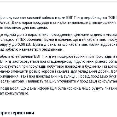
ропонуємо вам силовий кабель марки ВВГ П нгд виробництва ТОВ 
деса. Дана марка продукції має найоптимальніше співвідношення ц
птимальною для вас ціною.
е мідний дріт з паралельно покладеними цільними мідними жилами,
золяцією в ПВХ оболонці. Буква п означає що цей кабель має плоску
апругу до 0.66 кВ. .Буква д означає що кабель має малий відсоток
ид кабелю називається бездымным.
абель електричний ВВГ П нгд не поширює горіння при прокладці в п
ВГ нгд застосовується при стаціонарному підключенні різного об
ористується при прокладці побутової проводки в будинках і кварти
начно зменшити розмір коробів і каналів для укладання дроти. Ізо
риміщення, так і при прокладанні на вулиці . Провід продаємо бухт
есяти метрам. Наявність та ціну уточнюйте у продавця консультан
подіваюся, що дана інформація була корисна якщо будуть питання
ам консультацію.
арактеристики