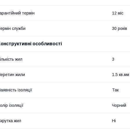
арантійний термін
12 міс
ермін служби
30 років
Конструктивні особливості
ількість жил
3
еретин жили
1.5 кв.мм
аявність ізоляції
Так
олір ізоляції
Чорний
крутка жил
Ні