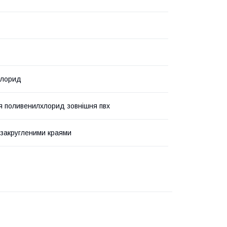
лхлорид
я поливенилхлорид зовнішня пвх
з закругленими краями