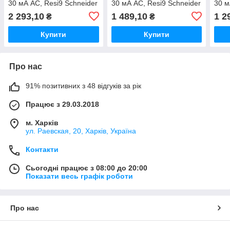
30 мА АС, Resi9 Schneider
30 мА АС, Resi9 Schneider
30 м
Electric (R9R51463)
Electric (R9R51263)
CD2
2 293,10
1 489,10
1 2
₴
₴
Купити
Купити
Про нас
91% позитивних з 48 відгуків за рік
Працює з 29.03.2018
м. Харків
ул. Раевская, 20, Харків, Україна
Контакти
Сьогодні працює з 08:00 до 20:00
Показати весь графік роботи
Про нас