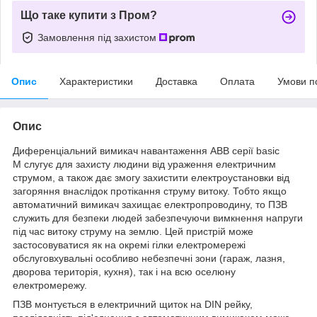
Що таке купити з Пром?
Замовлення під захистом
Опис
Характеристики
Доставка
Оплата
Умови п
Опис
Диференціальний вимикач навантаження ABB серії basic
M слугує для захисту людини від ураження електричним
струмом, а також дає змогу захистити електроустановки від
загоряння внаслідок протікання струму витоку. Тобто якщо
автоматичний вимикач захищає електропроводину, то ПЗВ
служить для безпеки людей забезпечуючи вимкнення напруги
під час витоку струму на землю. Цей пристрій може
застосовуватися як на окремі гілки електромережі
обслуговхувальні особливо небезпечні зони (гараж, лазня,
дворова територія, кухня), так і на всю оселюну
електромережу.
ПЗВ монтується в електричний щиток на DIN рейку,