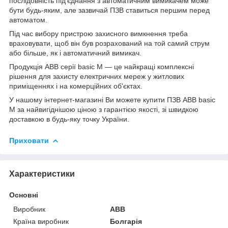
послідовність під'єднання з автоматичним вимикачем може
бути будь-яким, але зазвичай ПЗВ ставиться першим перед
автоматом.
Під час вибору пристрою захисного вимкнення треба
враховувати, щоб він був розрахований на той самий струм
або більше, як і автоматичний вимикач.
Продукція АВВ серії basic M — це найкращі комплексні
рішення для захисту електричних мереж у житлових
приміщеннях і на комерційних об'єктах.
У нашому інтернет-магазині Ви можете купити ПЗВ ABB basic
M за найвигіднішою ціною з гарантією якості, зі швидкою
доставкою в будь-яку точку України.
Приховати
Характеристики
Основні
Виробник
ABB
Країна виробник
Болгарія