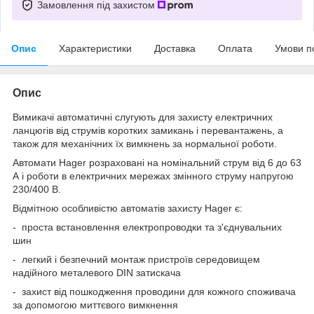
Замовлення під захистом
Опис
Характеристики
Доставка
Оплата
Умови п
Опис
Вимикачі автоматичні слугують для захисту електричних
ланцюгів від струмів коротких замикань і перевантажень, а
також для механічних їх вимкнень за нормальної роботи.
Автомати Hager розраховані на номінальний струм від 6 до 63
А і роботи в електричних мережах змінного струму напругою
230/400 В.
Відмітною особливістю автоматів захисту Hager є:
- проста встановлення електропроводки та з'єднувальних
шин
- легкий і безпечний монтаж пристроїв середовищем
надійного металевого DIN затискача
- захист від пошкодження проводини для кожного споживача
за допомогою миттєвого вимкнення