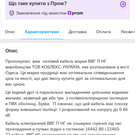
Що таке купити з Пром?
Замовлення під захистом
Опис
Характеристики
Доставка
Оплата
Умови 
Опис
Пропонуємо вам силовий кабель марки ВВГ П НГ
виробництва ТОВ КОБЛЕКС-УКРАЇНА, яке розташоване в місті
Одеса. Ця марка продукції має оптимальне співвідношення
ціна та якості, що дає змогу купити дріт за оптимальною для
вас ціною.
Це мідний дріт із паралельно закладеними цілісними мідними
жилами, зазвичай дві або три з полівінілхлоридною ізоляцією
в ПВХ оболонці. Буква П означає, що цей кабель має плоску
форму зовнішньої ізоляції. І розрахований на напругу до 0.66
кВ.
Кабель електричний ВВГ П НГ не поширює горіння під час
прокладання в пучках згідно з гостиною 16442-80 і 22483-
77.кабель ВВГ НГ застосовується під час стаціонарного