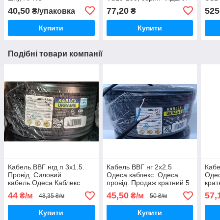
ТМ "MARSHEL"
472,
40,50
77,20
525
₴/упаковка
₴
"MA
Купити
Купити
Подібні товари компанії
Кабель.ВВГ нгд п 3х1.5.
Кабель ВВГ нг 2х2.5
Кабе
Провід. Силовий
Одеса каблекс. Одеса.
Одес
кабель.Одеса Каблекс
провід. Продаж кратний 5
крат
.провід. Продаж кратний 5
метрів.
44
45,50
57,
₴/м
₴/м
48,35 ₴/м
50 ₴/м
метрів.
Купити
Купити