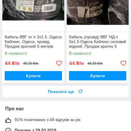
Кабель ВВГ нг п 3х1.5..Одеса
Кабель (провід) ВВГ НД п
Каблекс .Одеса. провід.
3х1.5 Одеса Каблекс силовий
Продаж кратний 5 метрів.
мідний, Продаж кратно 5
метрам.
В наявності
В наявності
44
44
₴/м
₴/м
48,35 ₴/м
48,35 ₴/м
Купити
Купити
Показати ще
Про нас
91% позитивних з 48 відгуків за рік
Працює з 29.03.2018