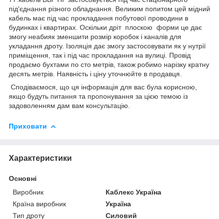
під'єднання різного обладнання. Великим попитом цей мідний
кабель має під час прокладання побутової проводини в
будинках і квартирах. Оскільки дріт плоскою форми це дає
змогу неабияк зменшити розмір коробок і каналів для
укладання дроту. Ізоляція дає змогу застосовувати як у нутрії
приміщення, так і під час прокладання на вулиці. Провід
продаємо бухтами по сто метрів, також робимо нарізку кратну
десять метрів. Наявність і ціну уточнюйте в продавця.
Сподіваємося, що ця інформація для вас була корисною,
якщо будуть питання та пропонування за цією темою із
задоволенням дам вам консультацію.
Приховати
Характеристики
Основні
Виробник
Каблекс Україна
Країна виробник
Україна
Тип дроту
Силовий