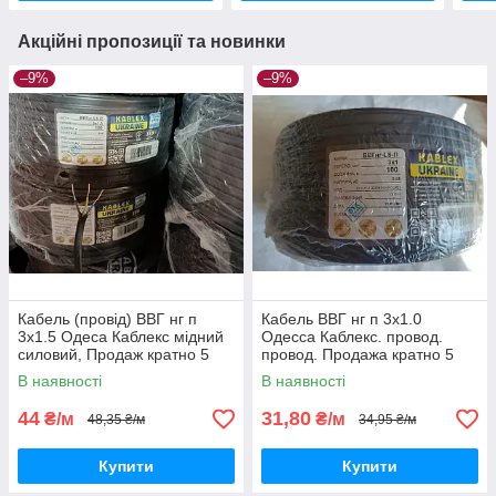
Акційні пропозиції та новинки
–9%
–9%
Кабель (провід) ВВГ нг п
Кабель ВВГ нг п 3х1.0
3х1.5 Одеса Каблекс мідний
Одесса Каблекс. провод.
силовий, Продаж кратно 5
провод. Продажа кратно 5
метрам.
метрам.
В наявності
В наявності
44
31,80
₴/м
₴/м
48,35 ₴/м
34,95 ₴/м
Купити
Купити