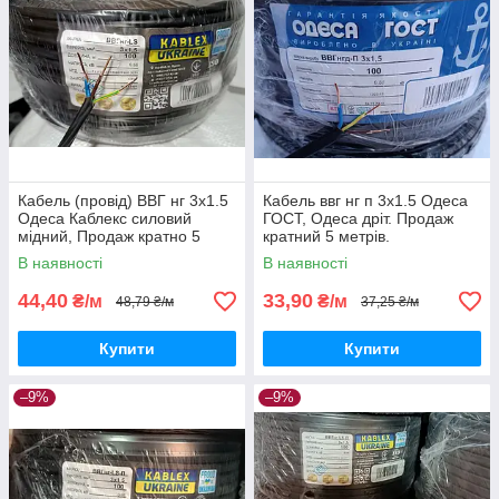
Кабель (провід) ВВГ нг 3х1.5
Кабель ввг нг п 3х1.5 Одеса
Одеса Каблекс силовий
ГОСТ, Одеса дріт. Продаж
мідний, Продаж кратно 5
кратний 5 метрів.
метрам.
В наявності
В наявності
44,40
33,90
₴/м
₴/м
48,79 ₴/м
37,25 ₴/м
Купити
Купити
–9%
–9%