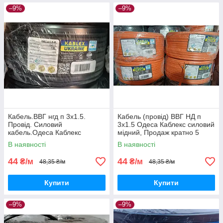
–9%
–9%
Кабель.ВВГ нгд п 3х1.5.
Кабель (провід) ВВГ НД п
Провід. Силовий
3х1.5 Одеса Каблекс силовий
кабель.Одеса Каблекс
мідний, Продаж кратно 5
.провід. Продаж кратний 5
метрам.
В наявності
В наявності
метрів.
44
44
₴/м
₴/м
48,35 ₴/м
48,35 ₴/м
Купити
Купити
–9%
–9%