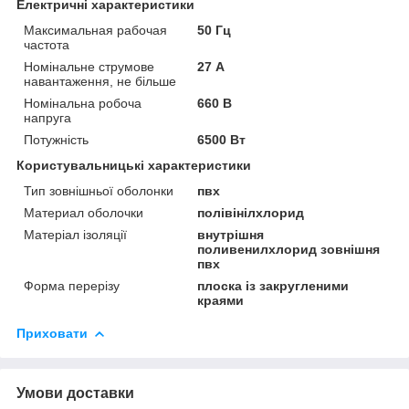
Електричні характеристики
Максимальная рабочая
50 Гц
частота
Номінальне струмове
27 А
навантаження, не більше
Номінальна робоча
660 В
напруга
Потужність
6500 Вт
Користувальницькі характеристики
Тип зовнішньої оболонки
пвх
Материал оболочки
полівінілхлорид
Матеріал ізоляції
внутрішня
поливенилхлорид зовнішня
пвх
Форма перерізу
плоска із закругленими
краями
Приховати
Умови доставки