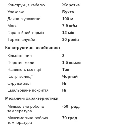
Конструкція кабелю
Жорстка
Упаковка
Бухта
Длина в упаковке
100 м
Маса
7.9 кг/м
Гарантійний термін
12 міс
Термін служби
30 років
Конструктивні особливості
Кількість жил
3
Перетин жили
1.5 кв.мм
Наявність ізоляції
Так
Колір ізоляції
Чорний
Скрутка жил
Ні
Емальоване покриття
Ні
Механічні характеристики
Мінімальна робоча
-50 град.
температура
Максимальна робоча
70 град.
температура