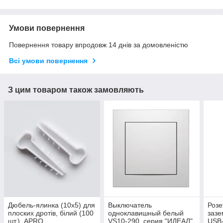
Умови повернення
Повернення товару впродовж 14 днів за домовленістю
Всі умови повернення
З цим товаром також замовляють
Дюбель-ялинка (10х5) для
Выключатель
Розе
плоских дротів, білий (100
одноклавишный белый
зазе
шт.), APRO
VS10-290, серия "ИДЕАЛ"
USB-